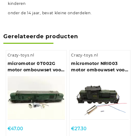
kinderen
onder de 14 jaar, bevat kleine onderdelen.
Gerelateerde producten
Crazy-toys.nl
Crazy-toys.nl
micromotor 0T002G
micromotor NRI003
motor ombouwset voor
motor ombouwset voor
Triang/Hornby Class 31,
Rivarossi / Atlas
Class 37, Class 77-EM2
€
47.00
€
27.30