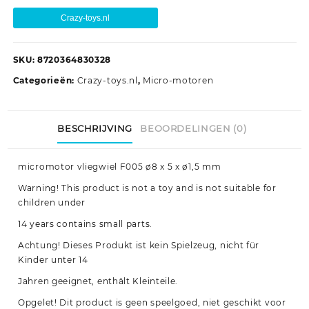
Crazy-toys.nl
SKU:
8720364830328
Categorieën:
Crazy-toys.nl
,
Micro-motoren
BESCHRIJVING
BEOORDELINGEN (0)
micromotor vliegwiel F005 ø8 x 5 x ø1,5 mm
Warning! This product is not a toy and is not suitable for
children under
14 years contains small parts.
Achtung! Dieses Produkt ist kein Spielzeug, nicht für
Kinder unter 14
Jahren geeignet, enthält Kleinteile.
Opgelet! Dit product is geen speelgoed, niet geschikt voor