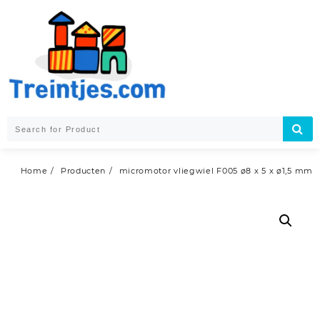
Skip
to
content
Home
Producten
micromotor vliegwiel F005 ø8 x 5 x ø1,5 mm