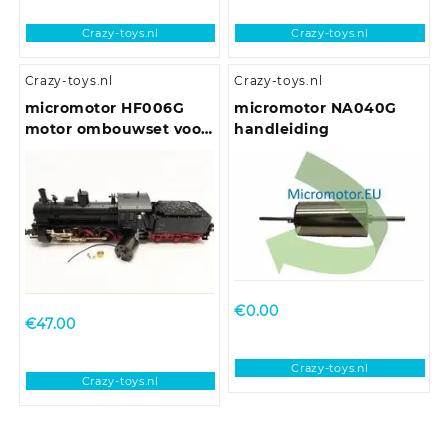
Crazy-toys.nl
Crazy-toys.nl
Crazy-toys.nl
Crazy-toys.nl
micromotor HF006G
micromotor NA040G
motor ombouwset voor
handleiding
Fleischmann BR 53
€
0.00
€
47.00
Crazy-toys.nl
Crazy-toys.nl