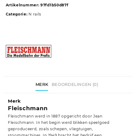
Artikelnummer:
97fd1b50d87f
Categorie:
N rails
MERK
BEOORDELINGEN (0)
Merk
Fleischmann
Fleischmann werd in 1887 opgericht door Jean
Fleischmann. In het begin werd blikken speelgoed
geproduceerd, zoals schepen, vliegtuigen,
stoommachines. In 1949 bracht het bedrijf een