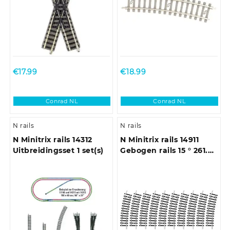
€
17.99
€
18.99
Conrad NL
Conrad NL
N rails
N rails
N Minitrix rails 14312
N Minitrix rails 14911
Uitbreidingsset 1 set(s)
Gebogen rails 15 ° 261.8
mm 10 stuk(s)