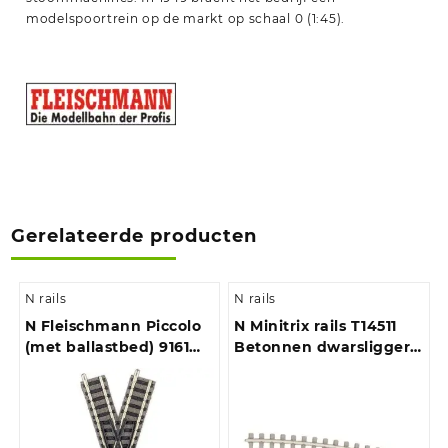
modelspoortrein op de markt op schaal 0 (1:45).
Gerelateerde producten
N rails
N rails
N Fleischmann Piccolo
N Minitrix rails T14511
(met ballastbed) 9161
Betonnen dwarsliggers,
Kruising 115 mm 30 ° 1
Gebogen 15 ° 10 stuk(s)
stuk(s)