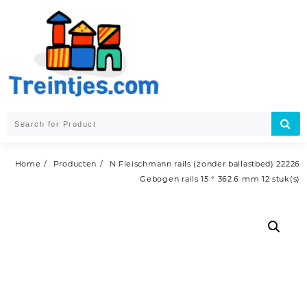
Skip
to
content
Home
Producten
N Fleischmann rails (zonder ballastbed) 22226
Gebogen rails 15 ° 362.6 mm 12 stuk(s)