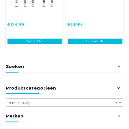
€
124.99
€
19.99
Conrad NL
Conrad NL
Zoeken
Productcategorieën
N rails (142)
×
Merken