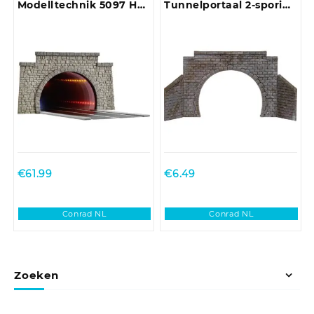
Modelltechnik 5097 H0
Tunnelportaal 2-sporig
Tunnelportaal voor
Kant-en-klaar model
wegverkeer
Bouwpakket
€
61.99
€
6.49
Conrad NL
Conrad NL
Zoeken