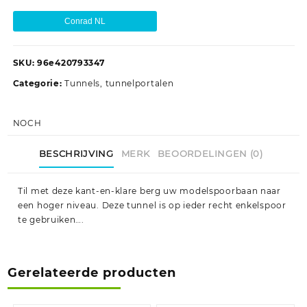
Conrad NL
SKU:
96e420793347
Categorie:
Tunnels, tunnelportalen
NOCH
BESCHRIJVING
MERK
BEOORDELINGEN (0)
Til met deze kant-en-klare berg uw modelspoorbaan naar
een hoger niveau. Deze tunnel is op ieder recht enkelspoor
te gebruiken….
Gerelateerde producten