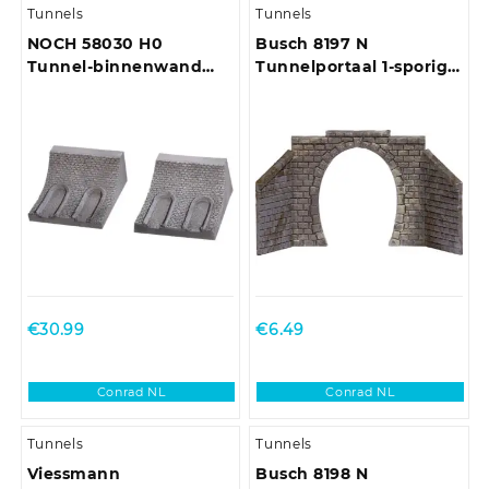
Tunnels
Tunnels
NOCH 58030 H0
Busch 8197 N
Tunnel-binnenwand
Tunnelportaal 1-sporig
Hardschuim model,
Kant-en-klaar model
Recht
€
30.99
€
6.49
Conrad NL
Conrad NL
Tunnels
Tunnels
Viessmann
Busch 8198 N