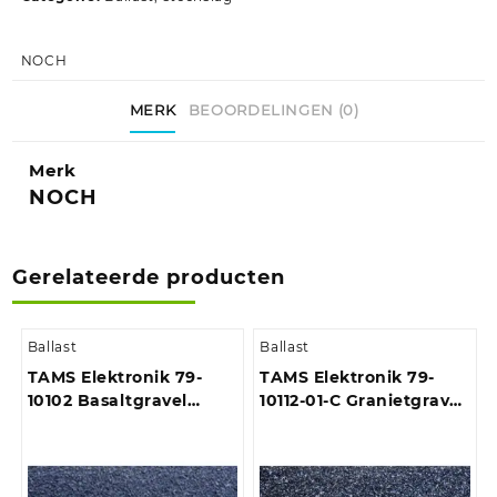
NOCH
MERK
BEOORDELINGEN (0)
Merk
NOCH
Gerelateerde producten
Ballast
Ballast
TAMS Elektronik 79-
TAMS Elektronik 79-
10102 Basaltgravel
10112-01-C Granietgravel
Donkergrijs 500 ml
Zwart (gemeleerd) 500
ml