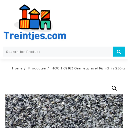
Skip
to
content
Home
Producten
NOCH 09163 Granietgravel Fijn Grijs 250 g