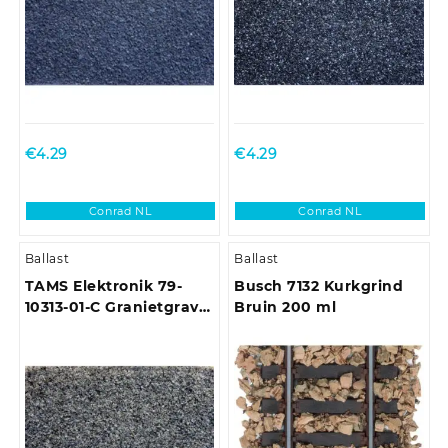
€
4.29
€
4.29
Conrad NL
Conrad NL
Ballast
Ballast
TAMS Elektronik 79-
Busch 7132 Kurkgrind
10313-01-C Granietgravel
Bruin 200 ml
Middelgrijs 500 ml