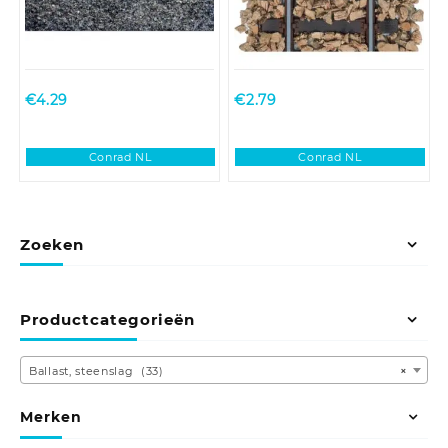
€
4.29
€
2.79
Conrad NL
Conrad NL
Zoeken
Productcategorieën
Ballast, steenslag (33)
×
Merken