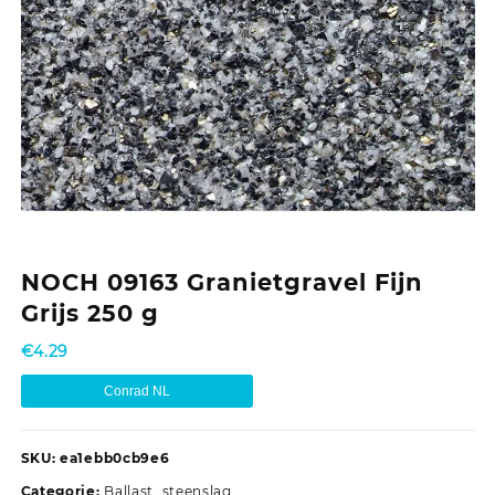
NOCH 09163 Granietgravel Fijn
Grijs 250 g
€
4.29
Conrad NL
SKU:
ea1ebb0cb9e6
Categorie:
Ballast, steenslag