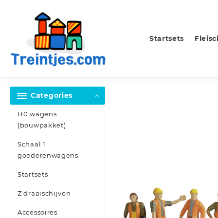
Skip
to
content
Startsets
Fleis
Categories
H0 wagens
(bouwpakket)
Schaal 1
goederenwagens
Startsets
Z draaischijven
Accessoires