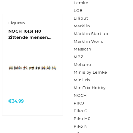
Lemke
LGB
Liliput
Figuren
Märklin
NOCH 16131 H0
Märklin Start up
Zittende mensen
Märklin World
figuren Geverfd,
Massoth
Zittend
MBZ
Mehano
Minis by Lemke
MiniTrix
MiniTrix Hobby
NOCH
€
34.99
PIKO
Piko G
Piko H0
Piko N