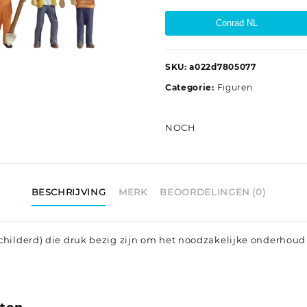
Conrad NL
SKU:
a022d7805077
Categorie:
Figuren
NOCH
BESCHRIJVING
MERK
BEOORDELINGEN (0)
childerd) die druk bezig zijn om het noodzakelijke onderhoud a