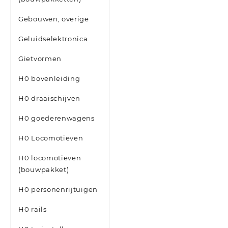
Gebouwen, overige
Geluidselektronica
Gietvormen
H0 bovenleiding
H0 draaischijven
H0 goederenwagens
H0 Locomotieven
H0 locomotieven
(bouwpakket)
H0 personenrijtuigen
H0 rails