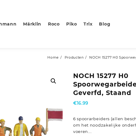
chmann
Märklin
Roco
Piko
Trix
Blog
Home
Producten
NOCH 15277 H0 Spoorwega
NOCH 15277 H0
Spoorwegarbeide
Geverfd, Staand
€
16.99
6 spoorarbeiders (allen besch
om het noodzakelijke onderh
voeren….