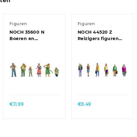
cten
Figuren
Figuren
NOCH 35600 N
NOCH 44520 Z
Boeren en
Reizigers figuren
boerinnen figuren
Kant-en-klaar model
Geverfd, Staand
€
11.99
€
9.49