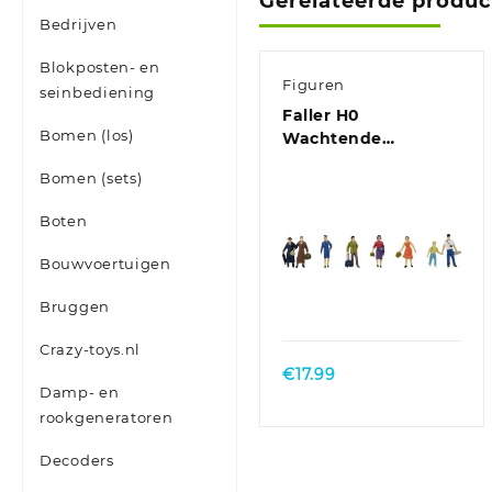
Gerelateerde produ
Bedrijven
Blokposten- en
Figuren
seinbediening
Faller H0
Bomen (los)
Wachtende
passanten Geverfd,
Bomen (sets)
Staand
Boten
Bouwvoertuigen
Bruggen
Crazy-toys.nl
€
17.99
Damp- en
rookgeneratoren
Decoders