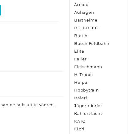
Arnold
Auhagen
Barthelme
BELI-BECO
Busch
Busch Feldbahn
Elita
Faller
Fleischmann
H-Tronic
Herpa
Hobbytrain
Italeri
an de rails uit te voeren….
Jägerndorfer
Kahlert Licht
KATO
Kibri