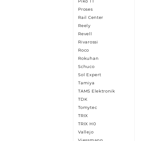
Piko TT
Proses
Rail Center
Reely
Revell
Rivarossi
Roco
Rokuhan
Schuco
Sol Expert
Tamiya
TAMS Elektronik
TDK
Tomytec
TRIX
TRIX H0
Vallejo
Viessmann