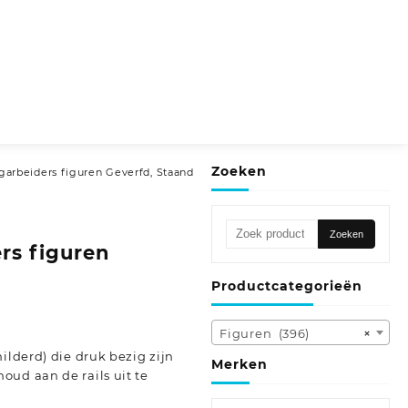
Zoeken
rbeiders figuren Geverfd, Staand
Zoeken
Zoeken
naar:
rs figuren
Productcategorieën
Figuren (396)
×
ilderd) die druk bezig zijn
Merken
oud aan de rails uit te