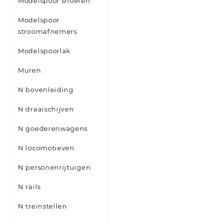
Modelspoor snoeren
Modelspoor
stroomafnemers
Modelspoorlak
Muren
N bovenleiding
N draaischijven
N goederenwagens
N locomotieven
N personenrijtuigen
N rails
N treinstellen