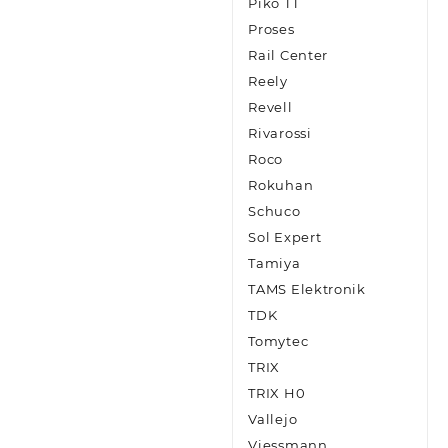
Piko TT
Proses
Rail Center
Reely
Revell
Rivarossi
Roco
Rokuhan
Schuco
Sol Expert
Tamiya
TAMS Elektronik
TDK
Tomytec
TRIX
TRIX H0
Vallejo
Viessmann