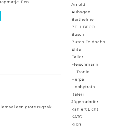
aapmatje. Een…
Arnold
Auhagen
Barthelme
BELI-BECO
Busch
Busch Feldbahn
Elita
Faller
Fleischmann
H-Tronic
Herpa
Hobbytrain
Italeri
Jägerndorfer
allemaal een grote rugzak
Kahlert Licht
KATO
Kibri