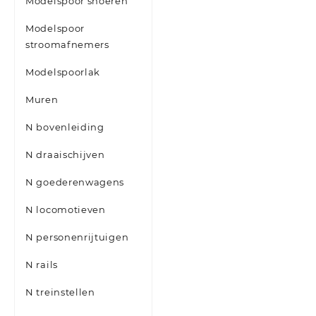
Modelspoor snoeren
Modelspoor
stroomafnemers
Modelspoorlak
Muren
N bovenleiding
N draaischijven
N goederenwagens
N locomotieven
N personenrijtuigen
N rails
N treinstellen