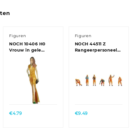
cten
Figuren
Figuren
NOCH 10406 H0
NOCH 44511 Z
Vrouw in gele
Rangeerpersoneel
kleding figuren
figuren Kant-en-
Geverfd, Staand
klaar model
€
4.79
€
9.49