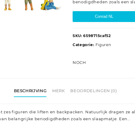
benodigdheden zoals een sl
Conrad NL
SKU:
6598715caf52
Categorie:
Figuren
NOCH
BESCHRIJVING
MERK
BEOORDELINGEN (0)
at zes figuren die liften en backpacken. Natuurlijk dragen ze 
en van belangrijke benodigdheden zoals een slaapmatje. Een…