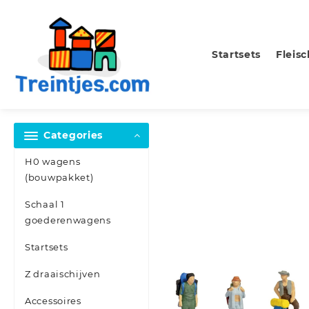
Skip
to
content
Startsets
Fleis
Categories
H0 wagens
(bouwpakket)
Schaal 1
goederenwagens
Startsets
Z draaischijven
Accessoires