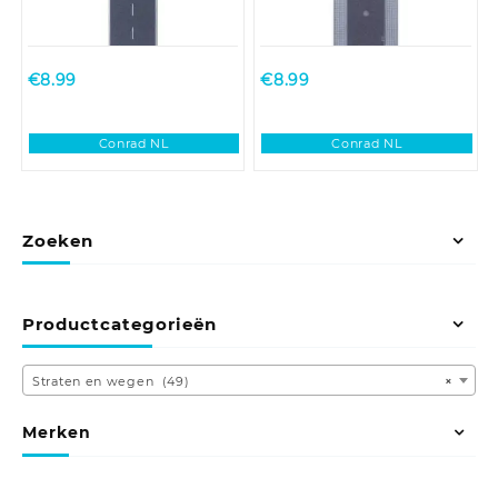
€
8.99
€
8.99
Conrad NL
Conrad NL
Zoeken
Productcategorieën
Straten en wegen (49)
×
Merken