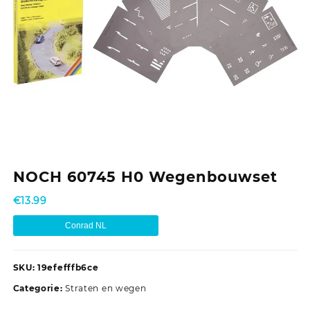
NOCH 60745 H0 Wegenbouwset
€
13.99
Conrad NL
SKU:
19efefffb6ce
Categorie:
Straten en wegen