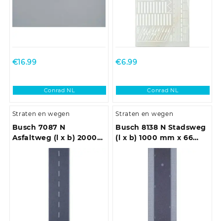
€
16.99
€
6.99
Conrad NL
Conrad NL
Straten en wegen
Straten en wegen
Busch 7087 N
Busch 8138 N Stadsweg
Asfaltweg (l x b) 2000
(l x b) 1000 mm x 66
mm x 40 mm
mm