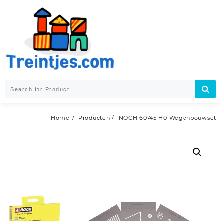
Skip
to
content
Home
Producten
NOCH 60745 H0 Wegenbouwset