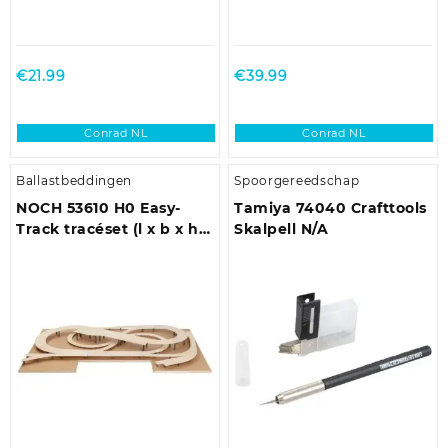
€
21.99
€
39.99
Conrad NL
Conrad NL
Ballastbeddingen
Spoorgereedschap
NOCH 53610 H0 Easy-
Tamiya 74040 Crafttools
Track tracéset (l x b x h)
Skalpell N/A
2430 x 1480 x 138 mm