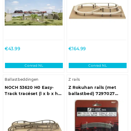
€
43.99
€
164.99
Conrad NL
Conrad NL
Ballastbeddingen
Z rails
NOCH 53620 H0 Easy-
Z Rokuhan rails (met
Track tracéset (l x b x h)
ballastbed) 7297027
2190 x 1600 x 165 mm
Gebogen wissel,
Elektrisch, Rechts 30 °
195 mm, 220 mm 1
stuk(s)