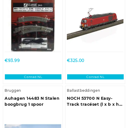
Elektrisch, Links 30 ° 195
mm, 220 mm 1 stuk(s)
€
93.99
€
325.00
Conrad NL
Conrad NL
Bruggen
Ballastbeddingen
Auhagen 14483 N Stalen
NOCH 53700 N Easy-
boogbrug 1 spoor
Track tracéset (l x b x h)
1100 x 640 x 100 mm