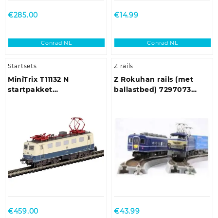
€
285.00
€
14.99
Conrad NL
Conrad NL
Startsets
Z rails
MiniTrix T11132 N
Z Rokuhan rails (met
startpakket
ballastbed) 7297073
personenrijtrein
Gebogen rails, Verhoogd
30 ° 245 mm 6 stuk(s)
€
459.00
€
43.99