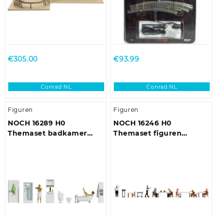
€
305.00
€
93.99
Conrad NL
Conrad NL
Figuren
Figuren
NOCH 16289 H0
NOCH 16246 H0
Themaset badkamer
Themaset figuren
figuren Kant-en-klaar
restaurant figuren
model
Geverfd