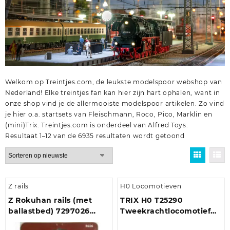
Welkom op Treintjes.com, de leukste modelspoor webshop van
Nederland! Elke treintjes fan kan hier zijn hart ophalen, want in
onze shop vind je de allermooiste modelspoor artikelen. Zo vind
je hier o.a.
startsets
van
Fleischmann
,
Roco
,
Pico
,
Marklin
en
(mini)Trix
. Treintjes.com is onderdeel van
Alfred Toys
.
Gesorteerd
Resultaat 1–12 van de 6935 resultaten wordt getoond
op
nieuwste
Z rails
H0 Locomotieven
Z Rokuhan rails (met
TRIX H0 T25290
ballastbed) 7297026
Tweekrachtlocomotief
Gebogen wissel,
serie 249