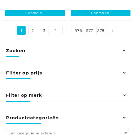
Conrad NL
Conrad NL
→
1
2
3
4
…
576
577
578
Zoeken
Filter op prijs
Filter op merk
Productcategorieën
Een categorie selecteren