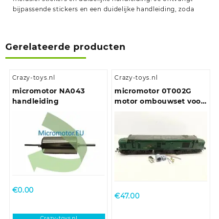
bijpassende stickers en een duidelijke handleiding, zoda
Gerelateerde producten
Crazy-toys.nl
Crazy-toys.nl
micromotor NA043
micromotor 0T002G
handleiding
motor ombouwset voor
Triang/Hornby Class 31,
Class 37, Class 77-EM2
€
0.00
€
47.00
Crazy-toys.nl