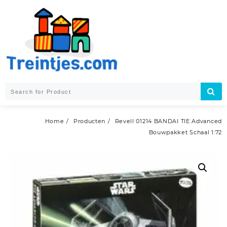
Skip
to
content
Home
Producten
Revell 01214 BANDAI TIE Advanced
Bouwpakket Schaal 1:72