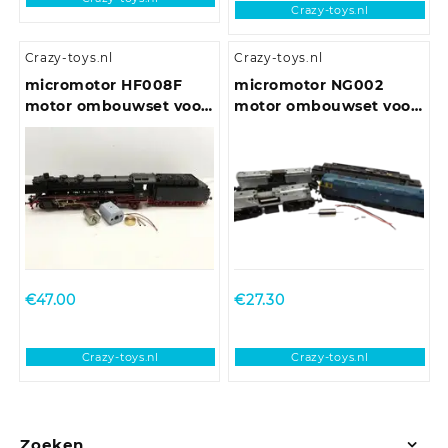
Crazy-toys.nl
Crazy-toys.nl
Crazy-toys.nl
micromotor HF008F
micromotor NG002
motor ombouwset voor
motor ombouwset voor
Fleischmann BR 03, BR
Graham Farish Class 20,
39, BR 41, BR 43, E 19,
25, 31, 33, 37, 40, 43, 47,
BR 119
50, 52, 55, 56, 57, 91, AEC
Railcar
€
47.00
€
27.30
Crazy-toys.nl
Crazy-toys.nl
Zoeken