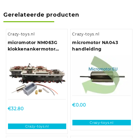
Gerelateerde producten
Crazy-toys.nl
Crazy-toys.nl
micromotor NM063G
micromotor NA043
klokkenankermotor
handleiding
ombouwset für Minitrix
BR 175, E 75
€
0.00
€
32.80
Crazy-toys.nl
Crazy-toys.nl