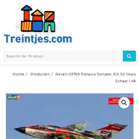
Skip
to
content
Home
Producten
Revell 03769 Panavia Tornado IDS 50 Years
Schaal 1:48