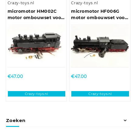
Crazy-toys.nl
Crazy-toys.nl
micromotor HM002C
micromotor HF006G
motor ombouwset voor
motor ombouwset voor
Märklin BR 64 (DB,
Fleischmann BR 53
DRG, NS, ÖBB)
€
47.00
€
47.00
Crazy-toys.nl
Crazy-toys.nl
Zoeken