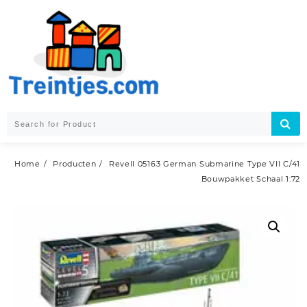
Skip
to
content
Home
Producten
Revell 05163 German Submarine Type VII C/41
Bouwpakket Schaal 1:72