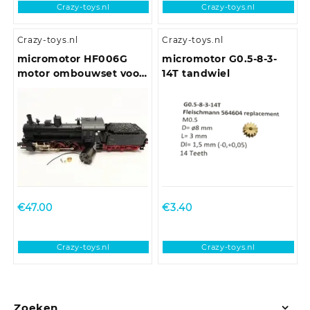
Crazy-toys.nl
Crazy-toys.nl
Crazy-toys.nl
Crazy-toys.nl
micromotor HF006G
micromotor G0.5-8-3-
motor ombouwset voor
14T tandwiel
Fleischmann BR 53
€
47.00
€
3.40
Crazy-toys.nl
Crazy-toys.nl
Zoeken