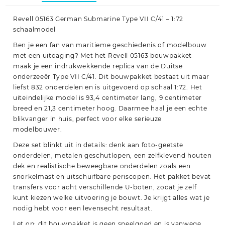
Revell 05163 German Submarine Type VII C/41 – 1:72
schaalmodel
Ben je een fan van maritieme geschiedenis of modelbouw
met een uitdaging? Met het Revell 05163 bouwpakket
maak je een indrukwekkende replica van de Duitse
onderzeeër Type VII C/41. Dit bouwpakket bestaat uit maar
liefst 832 onderdelen en is uitgevoerd op schaal 1:72. Het
uiteindelijke model is 93,4 centimeter lang, 9 centimeter
breed en 21,3 centimeter hoog. Daarmee haal je een echte
blikvanger in huis, perfect voor elke serieuze
modelbouwer.
Deze set blinkt uit in details: denk aan foto-geëtste
onderdelen, metalen geschutlopen, een zelfklevend houten
dek en realistische beweegbare onderdelen zoals een
snorkelmast en uitschuifbare periscopen. Het pakket bevat
transfers voor acht verschillende U-boten, zodat je zelf
kunt kiezen welke uitvoering je bouwt. Je krijgt alles wat je
nodig hebt voor een levensecht resultaat.
Let op: dit bouwpakket is geen speelgoed en is vanwege