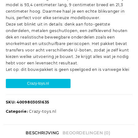
model is 93,4 centimeter lang, 9 centimeter breed en 21,3
centimeter hoog. Daarmee haal je een echte blikvanger in
huis, perfect voor elke serieuze modelbouwer.
Deze set blinkt uit in details: denk aan foto-geëtste
onderdelen, metalen geschutlopen, een zelfklevend houten
dek en realistische beweegbare onderdelen zoals een
snorkelmast en uitschuifbare periscopen. Het pakket bevat
transfers voor acht verschillende U-boten, zodat je zelf kunt
kiezen welke uitvoering je bouwt. Je krijgt alles wat je nodig
hebt voor een levensecht resultaat.
Let op: dit bouwpakket is geen speelgoed en is vanwege klei
Crazy-toys.nl
SKU:
4009803051635
Categorie:
Crazy-toys.nl
BESCHRIJVING
BEOORDELINGEN (0)