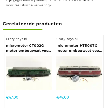
Fijn gegraveerde paneellijnen en oppervlaktestructuren
voor realistische verwering<
Gerelateerde producten
Crazy-toys.nl
Crazy-toys.nl
micromotor 0T002G
micromotor HTR007G
motor ombouwset voor
motor ombouwset voor
Triang/Hornby Class 31,
Trix E10.12, E40, BR 110,
Class 37, Class 77-EM2
BR 111, BR 140, u.a.
€
47.00
€
47.00