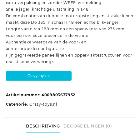
extra verpakking en zonder WEEE-vermelding.
Snelle jager, krachtige uitstraling in 1:48
De combinatie van dubbele motoropstelling en strakke lijnen
maakt deze Do 335 in schaal 1:48 een echte blikvanger:
Lengte van circa 288 mm en een spanwijdte van 275 mm
voor een serieuze présence in de vitrine
Authentieke weergave van de voor- en
achterpropellerconfiguratie
Fijn gegraveerde paneellijnen en oppervlaktestructuren voor
realistische verwering<
Crazy-toys.nl
Artikelnummer:
4009803637952
Categorie:
Crazy-toys.nl
BESCHRIJVING
BEOORDELINGEN (0)