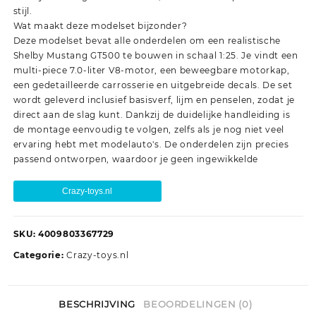
stijl.
Wat maakt deze modelset bijzonder?
Deze modelset bevat alle onderdelen om een realistische
Shelby Mustang GT500 te bouwen in schaal 1:25. Je vindt een
multi-piece 7.0-liter V8-motor, een beweegbare motorkap,
een gedetailleerde carrosserie en uitgebreide decals. De set
wordt geleverd inclusief basisverf, lijm en penselen, zodat je
direct aan de slag kunt. Dankzij de duidelijke handleiding is
de montage eenvoudig te volgen, zelfs als je nog niet veel
ervaring hebt met modelauto's. De onderdelen zijn precies
passend ontworpen, waardoor je geen ingewikkelde
Crazy-toys.nl
SKU:
4009803367729
Categorie:
Crazy-toys.nl
BESCHRIJVING
BEOORDELINGEN (0)