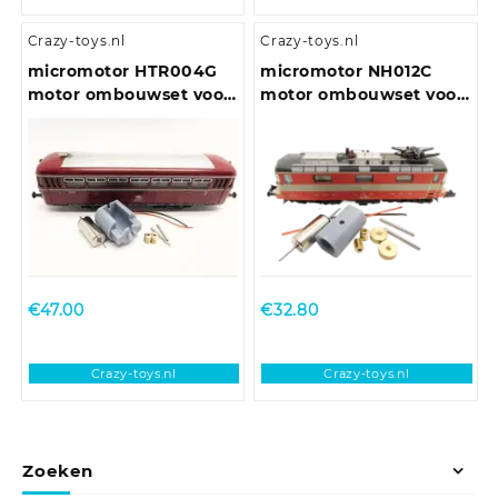
Crazy-toys.nl
Crazy-toys.nl
micromotor HTR004G
micromotor NH012C
motor ombouwset voor
motor ombouwset voor
Trix VT 55, VT 62, VT
Hobbytrain Re 4/4 II
75.9, VT 98, VT 135
€
47.00
€
32.80
Crazy-toys.nl
Crazy-toys.nl
Zoeken