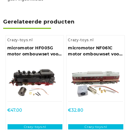
Gerelateerde producten
Crazy-toys.nl
Crazy-toys.nl
micromotor HF005G
micromotor NF061C
motor ombouwset voor
motor ombouwset voor
Fleischmann BR 01 DB,
Fleischmann BR 120, BR
BR 03 DRG, BR 64
220, M 62, T 679
€
47.00
€
32.80
Crazy-toys.nl
Crazy-toys.nl