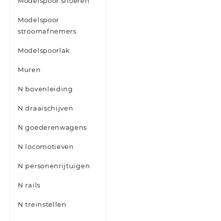
Modelspoor snoeren
Modelspoor
stroomafnemers
Modelspoorlak
Muren
N bovenleiding
N draaischijven
N goederenwagens
N locomotieven
N personenrijtuigen
N rails
N treinstellen