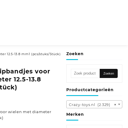
Zoeken
ter 12.5-13.8 mm1 (pcs/stuks/Stück)
lipbandjes voor
Zoeken
Zoeken
naar:
er 12.5-13.8
tück)
Productcategorieën
Crazy-toys.nl (2.329)
×
voor wielen met diameter
Merken
k)