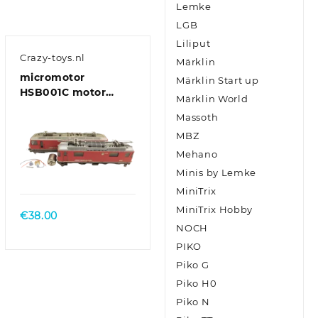
Lemke
LGB
Liliput
Crazy-toys.nl
Märklin
micromotor
Märklin Start up
HSB001C motor
Märklin World
ombouwset voor
Massoth
Bemo Ge 4/4 II / III
MBZ
(Ronde
Mashimamotor met
Mehano
Schnittstelle en
Minis by Lemke
vliegwiel)
MiniTrix
MiniTrix Hobby
€
38.00
NOCH
PIKO
Piko G
Piko H0
Piko N