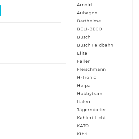
Arnold
Auhagen
Barthelme
BELI-BECO
Busch
Busch Feldbahn
Elita
Faller
Fleischmann
H-Tronic
Herpa
Hobbytrain
Italeri
Jägerndorfer
Kahlert Licht
KATO
Kibri