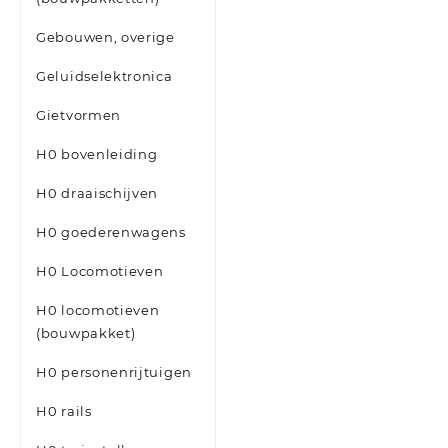
Gebouwen, overige
Geluidselektronica
Gietvormen
H0 bovenleiding
H0 draaischijven
H0 goederenwagens
H0 Locomotieven
H0 locomotieven
(bouwpakket)
H0 personenrijtuigen
H0 rails