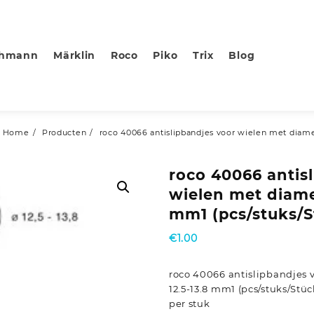
chmann
Märklin
Roco
Piko
Trix
Blog
Home
Producten
roco 40066 antislipbandjes voor wielen met diame
roco 40066 antis
wielen met diamet
mm1 (pcs/stuks/S
€
1.00
roco 40066 antislipbandjes 
12.5-13.8 mm1 (pcs/stuks/Stüc
per stuk