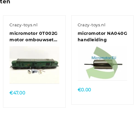
cten
Crazy-toys.nl
Crazy-toys.nl
micromotor 0T002G
micromotor NA040G
motor ombouwset
handleiding
voor Triang/Hornby
Class 31, Class 37,
Class 77-EM2
€
0.00
€
47.00