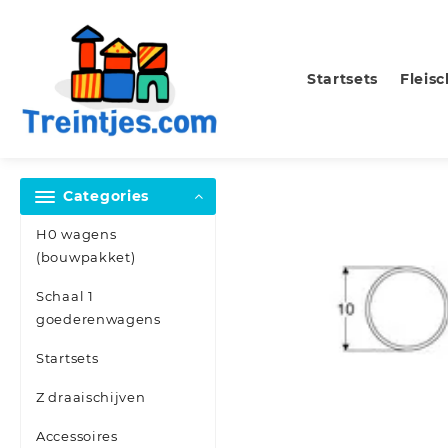
Skip
to
content
Startsets
Fleis
Categories
H0 wagens
(bouwpakket)
Schaal 1
goederenwagens
Startsets
Z draaischijven
Accessoires