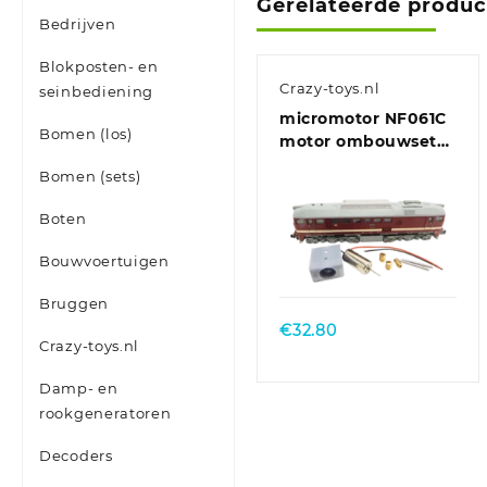
Gerelateerde produ
Bedrijven
Blokposten- en
Crazy-toys.nl
seinbediening
micromotor NF061C
Bomen (los)
motor ombouwset
voor Fleischmann
Bomen (sets)
BR 120, BR 220, M
62, T 679
Boten
Bouwvoertuigen
Bruggen
€
32.80
Crazy-toys.nl
Damp- en
rookgeneratoren
Decoders