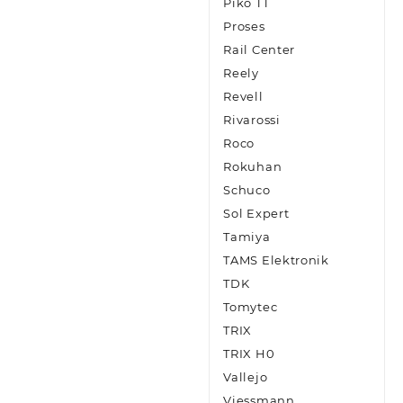
Piko TT
Proses
Rail Center
Reely
Revell
Rivarossi
Roco
Rokuhan
Schuco
Sol Expert
Tamiya
TAMS Elektronik
TDK
Tomytec
TRIX
TRIX H0
Vallejo
Viessmann