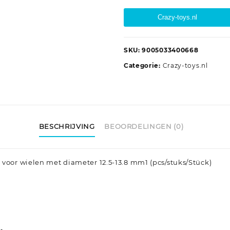
Crazy-toys.nl
SKU:
9005033400668
Categorie:
Crazy-toys.nl
BESCHRIJVING
BEOORDELINGEN (0)
 voor wielen met diameter 12.5-13.8 mm1 (pcs/stuks/Stück)