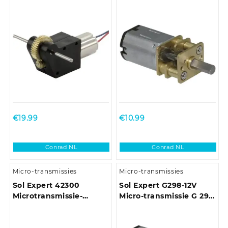
(bouwpakket) G 735
Metalen tandwielen
bouwpakket 1:35
1:100 15 – 225 omw/min
€
19.99
€
10.99
Conrad NL
Conrad NL
Micro-transmissies
Micro-transmissies
Sol Expert 42300
Sol Expert G298-12V
Microtransmissie-
Micro-transmissie G 298
bouwpakket
Metalen tandwielen
bouwpakket, Met flens
1:298 8 – 80 omw/min