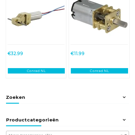
€
32.99
€
11.99
Conrad NL
Conrad NL
Zoeken
Productcategorieën