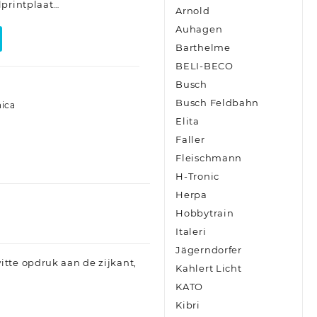
lprintplaat…
Arnold
Auhagen
Barthelme
BELI-BECO
Busch
Busch Feldbahn
nica
Elita
Faller
Fleischmann
H-Tronic
Herpa
Hobbytrain
Italeri
Jägerndorfer
itte opdruk aan de zijkant,
Kahlert Licht
KATO
Kibri