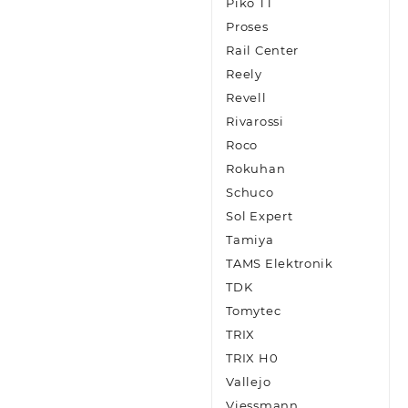
Piko TT
Proses
Rail Center
Reely
Revell
Rivarossi
Roco
Rokuhan
Schuco
Sol Expert
Tamiya
TAMS Elektronik
TDK
Tomytec
TRIX
TRIX H0
Vallejo
Viessmann