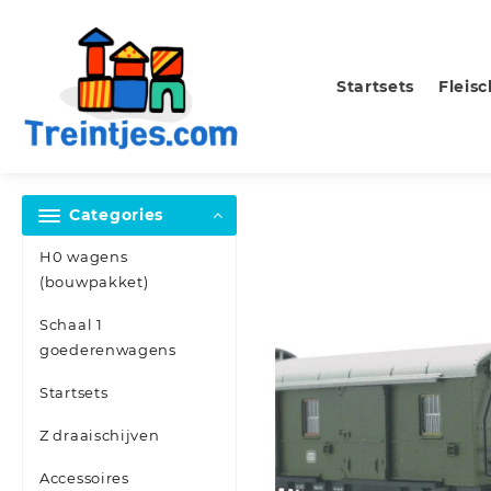
Skip
to
content
Startsets
Fleis
Categories
H0 wagens
(bouwpakket)
Schaal 1
goederenwagens
Startsets
Z draaischijven
Accessoires