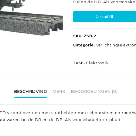
DR en de DB. Als voorschake
Conrad NL
SKU:
ZSB-2
Categorie:
Verlichtingselektro
TAMS Elektronik
BESCHRIJVING
MERK
BEOORDELINGEN (0)
LED’s komt overeen met sluitlichten met schoorsteen en rood/w
ruik waren bij de DR en de DB. Als voorschakelprintplaat…