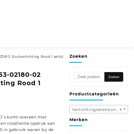
Zoeken
SB-2 Sluitverlichting Rood 1 set(s)
53-02180-02
Zoeken
Zoeken
naar:
hting Rood 1
Productcategorieën
Verlichtingselektronica (162)
×
ED’s komt overeen met
Merken
 en rood/witte opdruk aan
’80 in gebruik waren bij de