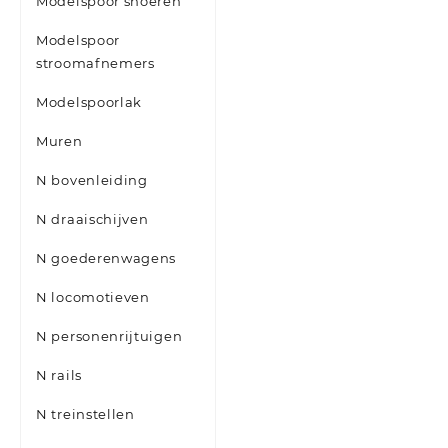
Modelspoor snoeren
Modelspoor
stroomafnemers
Modelspoorlak
Muren
N bovenleiding
N draaischijven
N goederenwagens
N locomotieven
N personenrijtuigen
N rails
N treinstellen