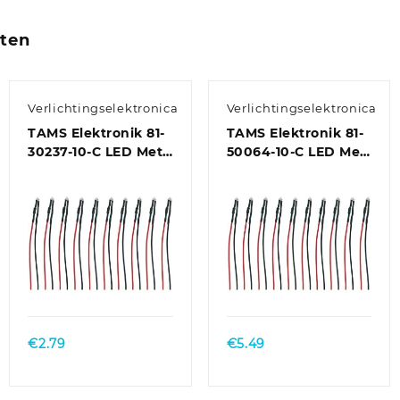
cten
Verlichtingselektronica
Verlichtingselektronica
TAMS Elektronik 81-
TAMS Elektronik 81-
30237-10-C LED Met
50064-10-C LED Met
aansluitdraden
aansluitdraden Geel
Groen, Helder 10
10 stuk(s)
stuk(s)
€
2.79
€
5.49