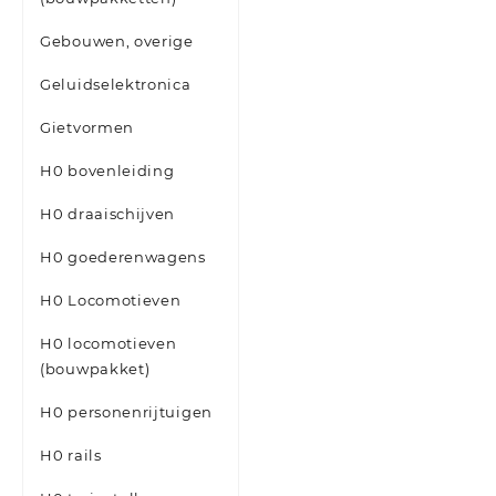
Gebouwen, overige
Geluidselektronica
Gietvormen
H0 bovenleiding
H0 draaischijven
H0 goederenwagens
H0 Locomotieven
H0 locomotieven
(bouwpakket)
H0 personenrijtuigen
H0 rails