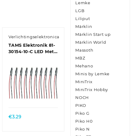
Lemke
LGB
Liliput
Märklin
Märklin Start up
Verlichtingselektronica
Märklin World
TAMS Elektronik 81-
Massoth
30154-10-C LED Met
aansluitdraden
MBZ
Geel, Doorschijnend
Mehano
10 stuk(s)
Minis by Lemke
MiniTrix
MiniTrix Hobby
NOCH
PIKO
Piko G
€
3.29
Piko H0
Piko N