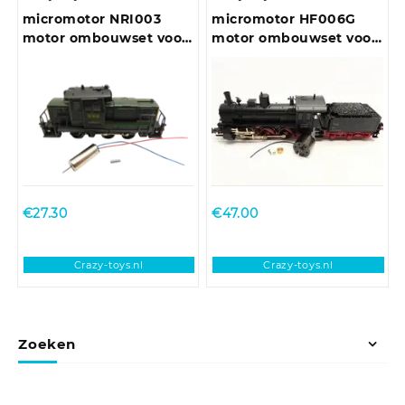
micromotor NRI003
micromotor HF006G
motor ombouwset voor
motor ombouwset voor
Rivarossi / Atlas
Fleischmann BR 53
€
27.30
€
47.00
Crazy-toys.nl
Crazy-toys.nl
Zoeken