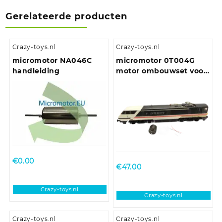
Gerelateerde producten
Crazy-toys.nl
Crazy-toys.nl
micromotor NA046C
micromotor 0T004G
handleiding
motor ombouwset voor
Hornby Class 25, Class
29, Class 35, Class 43,
Class 86, Class 90, Class
91 , Class 110, Class 253 ,
Class 370 en andere
BO-BO locomotieven
€
0.00
€
47.00
Crazy-toys.nl
Crazy-toys.nl
Crazy-toys.nl
Crazy-toys.nl