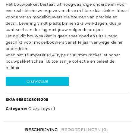
Het bouwpakket bestaat uit hoogwaardige onderdelen voor
een realistische weergave van deze militaire klassieker. Ideaal
voor ervaren modelbouwers die houden van precisie en
detail. Levering vindt plaats binnen 2-3 werkdagen, dus je
kunt snel aan de slag met jouw volgende project.
Let op: dit bouwpakket is geen speelgoed en uitsluitend
geschikt voor modelbouwers vanaf 14 jaar vanwege kleine
onderdelen.
Voeg het Trumpeter PLA Type 63 107mm rocket launcher
bouwpakket schaal 1:6 toe aan je collectie en beleef de
militair
Crazy-toys.nl
SKU:
9580208019208
Categorie:
Crazy-toys.nl
BESCHRIJVING
BEOORDELINGEN (0)