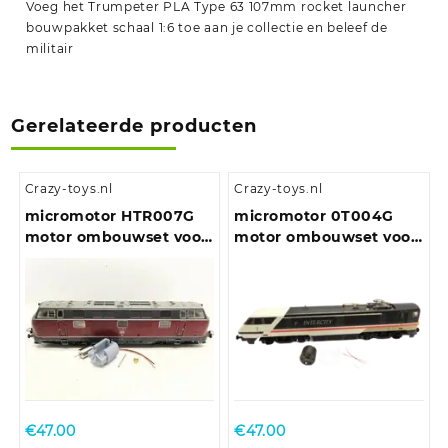
Voeg het Trumpeter PLA Type 63 107mm rocket launcher
bouwpakket schaal 1:6 toe aan je collectie en beleef de
militair
Gerelateerde producten
Crazy-toys.nl
Crazy-toys.nl
micromotor HTR007G
micromotor 0T004G
motor ombouwset voor
motor ombouwset voor
Trix E10.12, E40, BR 110,
Hornby Class 25, Class
BR 111, BR 140, u.a.
29, Class 35, Class 43,
Class 86, Class 90, Class
91 , Class 110, Class 253 ,
Class 370 en andere
BO-BO locomotieven
€
47.00
€
47.00