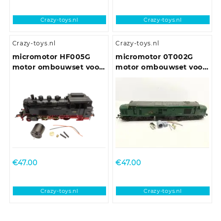
Crazy-toys.nl
Crazy-toys.nl
Crazy-toys.nl
Crazy-toys.nl
micromotor HF005G
micromotor 0T002G
motor ombouwset voor
motor ombouwset voor
Fleischmann BR 01 DB,
Triang/Hornby Class 31,
BR 03 DRG, BR 64
Class 37, Class 77-EM2
€
47.00
€
47.00
Crazy-toys.nl
Crazy-toys.nl