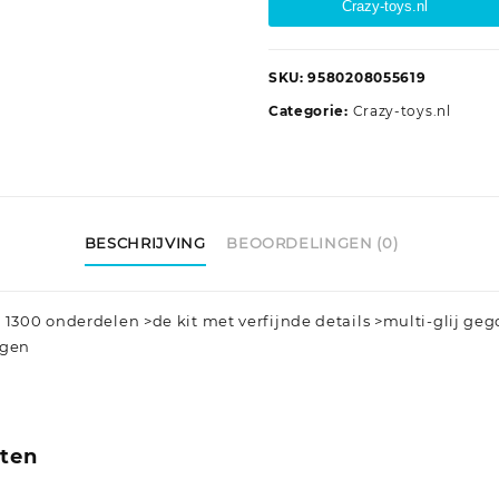
Crazy-toys.nl
SKU:
9580208055619
Categorie:
Crazy-toys.nl
BESCHRIJVING
BEOORDELINGEN (0)
n 1300 onderdelen >de kit met verfijnde details >multi-glij ge
ngen
cten