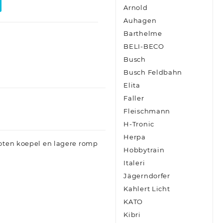
Arnold
Auhagen
Barthelme
BELI-BECO
Busch
Busch Feldbahn
Elita
Faller
Fleischmann
H-Tronic
Herpa
goten koepel en lagere romp
Hobbytrain
Italeri
Jägerndorfer
Kahlert Licht
KATO
Kibri