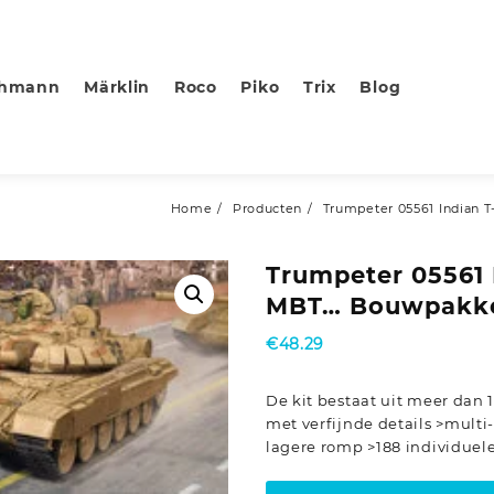
chmann
Märklin
Roco
Piko
Trix
Blog
Home
Producten
Trumpeter 05561 Indian 
Trumpeter 05561 
MBT… Bouwpakket
€
48.29
De kit bestaat uit meer dan 
met verfijnde details >multi
lagere romp >188 individuel