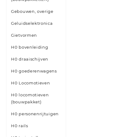
Gebouwen, overige
Geluidselektronica
Gietvormen
H0 bovenleiding
H0 draaischijven
H0 goederenwagens
H0 Locomotieven
H0 locomotieven
(bouwpakket)
H0 personenrijtuigen
H0 rails