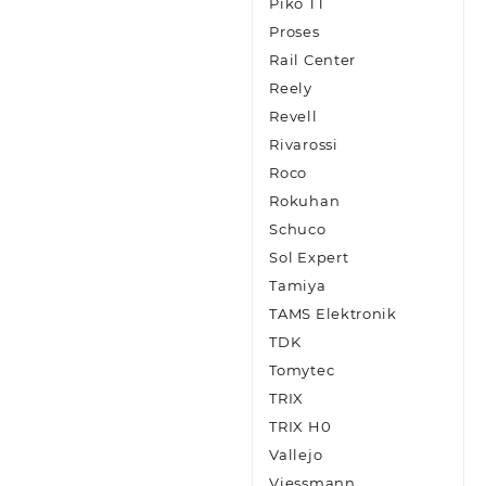
Piko TT
Proses
Rail Center
Reely
Revell
Rivarossi
Roco
Rokuhan
Schuco
Sol Expert
Tamiya
TAMS Elektronik
TDK
Tomytec
TRIX
TRIX H0
Vallejo
Viessmann