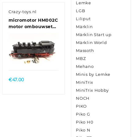
Lemke
LGB
Crazy-toys.nl
Liliput
micromotor HM002C
motor ombouwset
Märklin
voor Märklin BR 64
Märklin Start up
(DB, DRG, NS, ÖBB)
Märklin World
Massoth
MBZ
Mehano
Minis by Lemke
€
47.00
MiniTrix
MiniTrix Hobby
NOCH
PIKO
Piko G
Piko H0
Piko N