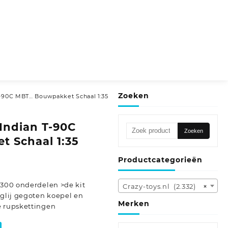
Zoeken
T-90C MBT… Bouwpakket Schaal 1:35
Indian T-90C
Zoeken
Zoeken
naar:
 Schaal 1:35
Productcategorieën
1300 onderdelen >de kit
Crazy-toys.nl (2.332)
×
-glij gegoten koepel en
Merken
e rupskettingen