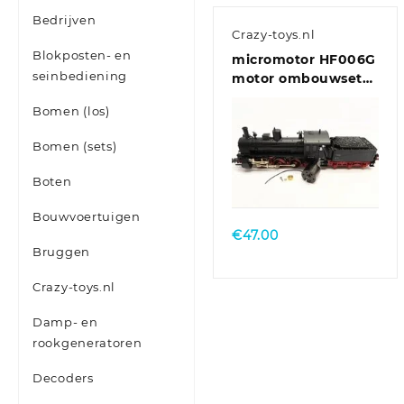
Bedrijven
Crazy-toys.nl
Blokposten- en
micromotor HF006G
seinbediening
motor ombouwset
voor Fleischmann
Bomen (los)
BR 53
Bomen (sets)
Boten
Bouwvoertuigen
€
47.00
Bruggen
Crazy-toys.nl
Damp- en
rookgeneratoren
Decoders