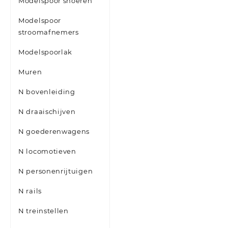
Modelspoor snoeren
Modelspoor
stroomafnemers
Modelspoorlak
Muren
N bovenleiding
N draaischijven
N goederenwagens
N locomotieven
N personenrijtuigen
N rails
N treinstellen