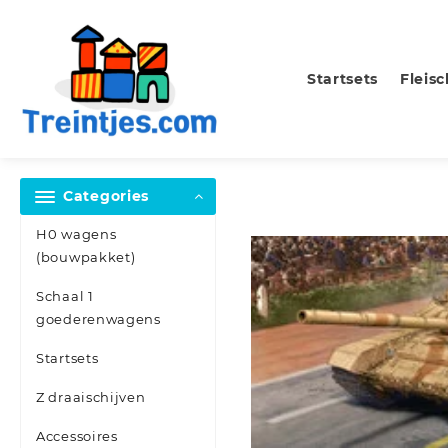
Skip
to
content
Startsets
Fleis
Categories
H0 wagens
(bouwpakket)
Schaal 1
goederenwagens
Startsets
Z draaischijven
Accessoires