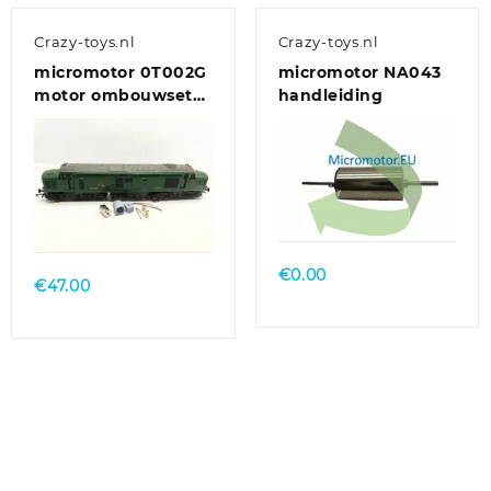
Crazy-toys.nl
Crazy-toys.nl
micromotor 0T002G
micromotor NA043
motor ombouwset
handleiding
voor Triang/Hornby
Class 31, Class 37,
Class 77-EM2
€
0.00
€
47.00