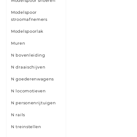
Modelspoor snoeren
Modelspoor
stroomafnemers
Modelspoorlak
Muren
N bovenleiding
N draaischijven
N goederenwagens
N locomotieven
N personenrijtuigen
N rails
N treinstellen