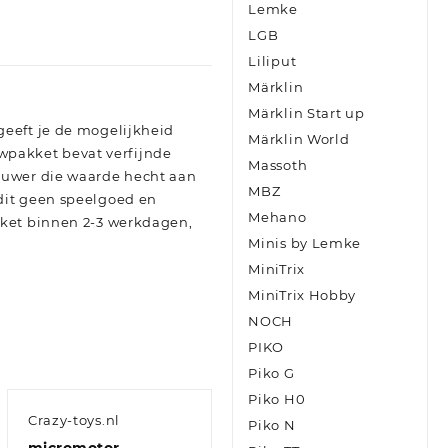
Lemke
LGB
Liliput
Märklin
Märklin Start up
geeft je de mogelijkheid
Märklin World
wpakket bevat verfijnde
Massoth
bouwer die waarde hecht aan
MBZ
dit geen speelgoed en
Mehano
kket binnen 2-3 werkdagen,
Minis by Lemke
MiniTrix
MiniTrix Hobby
NOCH
PIKO
Piko G
Piko H0
Crazy-toys.nl
Piko N