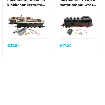
micromotor NM063G
micromotor HF005G
klokkenankermotor
motor ombouwset
ombouwset für
voor Fleischmann
Minitrix BR 175, E 75
BR 01 DB, BR 03
DRG, BR 64
€
32.80
€
47.00