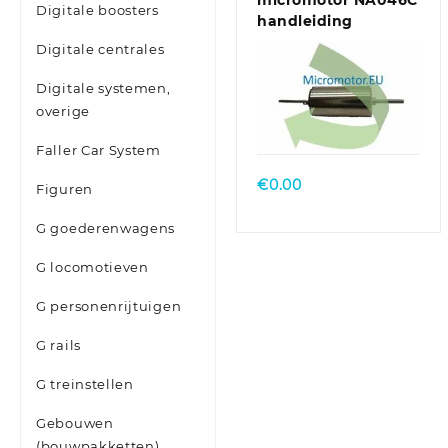
micromotor NA046C
Digitale boosters
handleiding
Digitale centrales
Digitale systemen,
overige
Faller Car System
€
0.00
Figuren
G goederenwagens
G locomotieven
G personenrijtuigen
G rails
G treinstellen
Gebouwen
(bouwpakketten)