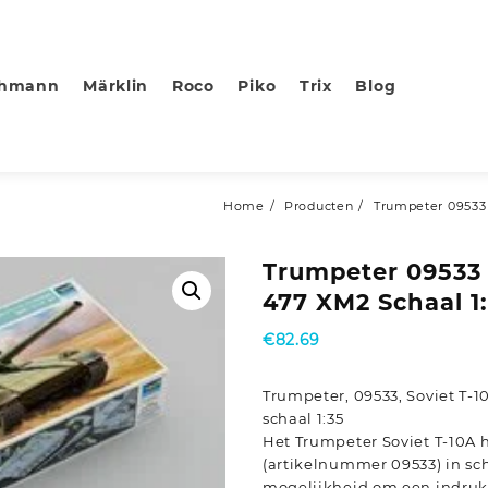
chmann
Märklin
Roco
Piko
Trix
Blog
Home
Producten
Trumpeter 09533 
Trumpeter 09533 
477 XM2 Schaal 1
€
82.69
Trumpeter, 09533, Soviet T-
schaal 1:35
Het Trumpeter Soviet T-10A
(artikelnummer 09533) in scha
mogelijkheid om een indru