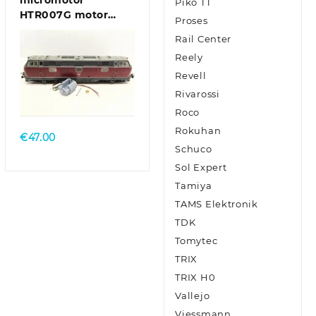
micromotor
Piko TT
HTR007G motor
Proses
ombouwset voor
Rail Center
Trix E10.12, E40, BR
Reely
110, BR 111, BR 140,
u.a.
Revell
Rivarossi
Roco
Rokuhan
€
47.00
Schuco
Sol Expert
Tamiya
TAMS Elektronik
TDK
Tomytec
TRIX
TRIX H0
Vallejo
Viessmann