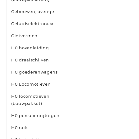
Gebouwen, overige
Geluidselektronica
Gietvormen
H0 bovenleiding
H0 draaischijven
H0 goederenwagens
H0 Locomotieven
H0 locomotieven
(bouwpakket)
H0 personenrijtuigen
H0 rails