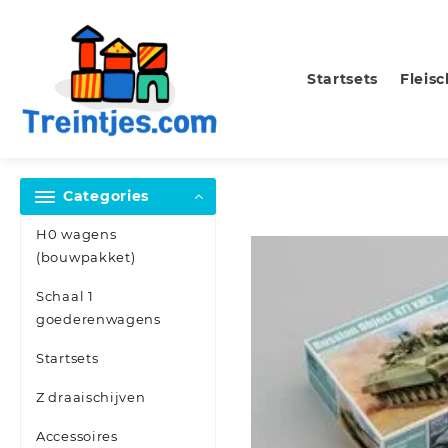
Skip
to
content
Startsets
Fleis
Categories
H0 wagens
(bouwpakket)
Schaal 1
goederenwagens
Startsets
Z draaischijven
Accessoires