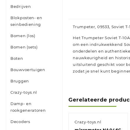
Bedrijven
Blokposten- en
seinbediening
Trumpeter, 09533, Soviet T
Bomen (los)
Het Trumpeter Soviet T-10A
om een indrukwekkend Sovj
Bomen (sets)
onderdelen en authentieke 
nauwkeurigheid en historis
Boten
uitsluitend geschikt voor 
Bouwvoertuigen
zodat je snel kunt beginne
Bruggen
Crazy-toys.nl
Gerelateerde produ
Damp- en
rookgeneratoren
Decoders
Crazy-toys.nl