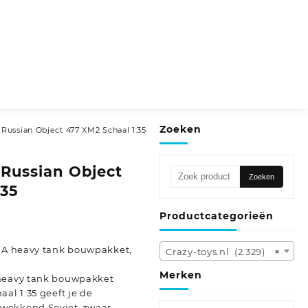
Zoeken
Russian Object 477 XM2 Schaal 1:35
Russian Object
Zoeken
Zoeken
naar:
:35
Productcategorieën
10A heavy tank bouwpakket,
Crazy-toys.nl (2.329)
×
Merken
 heavy tank bouwpakket
al 1:35 geeft je de
kwekkend Sovjet-zwaar