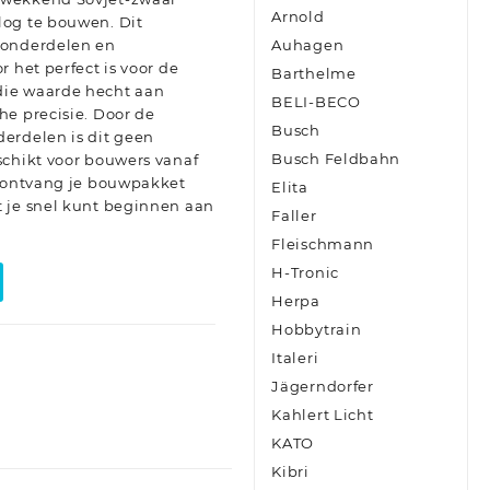
Arnold
log te bouwen. Dit
 onderdelen en
Auhagen
 het perfect is voor de
Barthelme
ie waarde hecht aan
BELI-BECO
he precisie. Door de
Busch
erdelen is dit geen
Busch Feldbahn
schikt voor bouwers vanaf
n ontvang je bouwpakket
Elita
 je snel kunt beginnen aan
Faller
Fleischmann
H-Tronic
Herpa
Hobbytrain
Italeri
Jägerndorfer
Kahlert Licht
KATO
Kibri