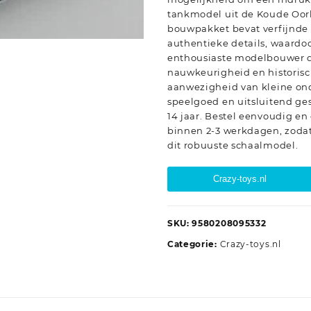
tankmodel uit de Koude Oor
bouwpakket bevat verfijnde
authentieke details, waardoor
enthousiaste modelbouwer d
nauwkeurigheid en historisc
aanwezigheid van kleine ond
speelgoed en uitsluitend ge
14 jaar. Bestel eenvoudig e
binnen 2-3 werkdagen, zodat
dit robuuste schaalmodel.
Crazy-toys.nl
SKU:
9580208095332
Categorie:
Crazy-toys.nl