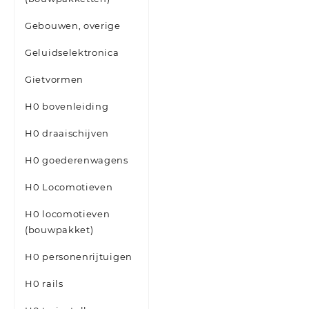
Gebouwen, overige
Geluidselektronica
Gietvormen
H0 bovenleiding
H0 draaischijven
H0 goederenwagens
H0 Locomotieven
H0 locomotieven
(bouwpakket)
H0 personenrijtuigen
H0 rails