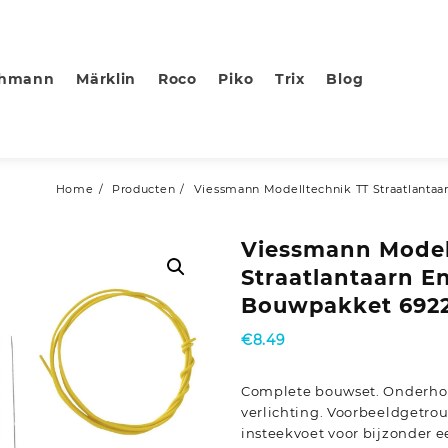
chmann
Märklin
Roco
Piko
Trix
Blog
Home
Producten
Viessmann Modelltechnik TT Straatlantaa
Viessmann Model
Straatlantaarn E
Bouwpakket 6922 
€
8.49
Complete bouwset. Onderhou
verlichting. Voorbeeldgetr
insteekvoet voor bijzonder