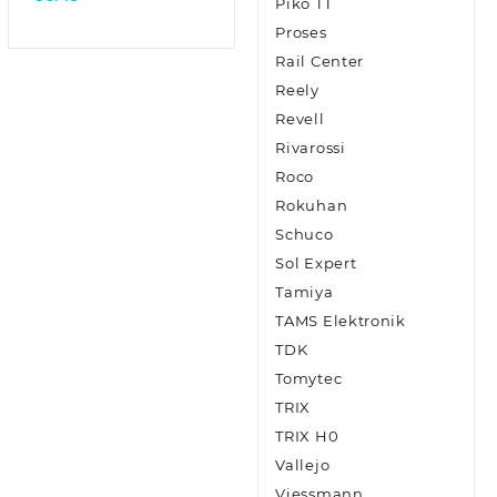
Piko TT
Proses
Rail Center
Reely
Revell
Rivarossi
Roco
Rokuhan
Schuco
Sol Expert
Tamiya
TAMS Elektronik
TDK
Tomytec
TRIX
TRIX H0
Vallejo
Viessmann