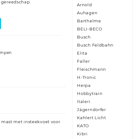
 gereedschap.
Arnold
Auhagen
Barthelme
BELI-BECO
Busch
Busch Feldbahn
lampen
Elita
Faller
Fleischmann
H-Tronic
Herpa
Hobbytrain
Italeri
Jägerndorfer
Kahlert Licht
 mast met insteekvoet voor
KATO
Kibri