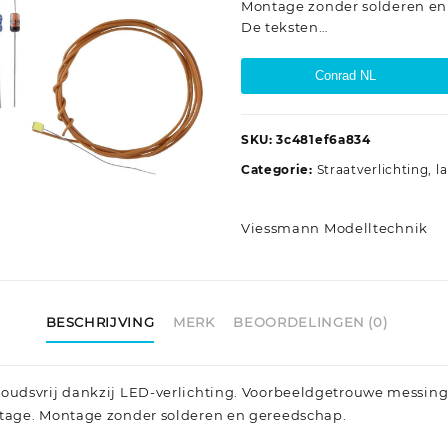
Montage zonder solderen en
De teksten…
Conrad NL
SKU:
3c481ef6a834
Categorie:
Straatverlichting, 
Viessmann Modelltechnik
BESCHRIJVING
MERK
BEOORDELINGEN (0)
udsvrij dankzij LED-verlichting. Voorbeeldgetrouwe messing
age. Montage zonder solderen en gereedschap.