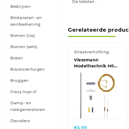
De teksten…
Bedrijven
Blokposten- en
seinbediening
Gerelateerde produ
Bomen (los)
Bomen (sets)
Straatverlichting
Boten
Viessmann
Modelltechnik H0
Bouwvoertuigen
Perronlantaarn
Dubbel Bouwpakket
Bruggen
6726 1 stuk(s)
Crazy-toys.nl
Damp- en
rookgeneratoren
Decoders
€
6.99