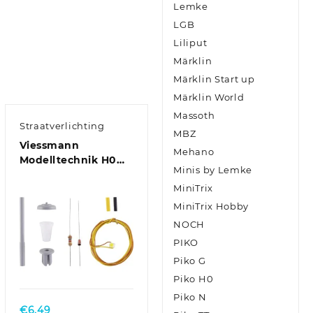
Lemke
LGB
Liliput
Märklin
Märklin Start up
Märklin World
Massoth
Straatverlichting
MBZ
Viessmann
Mehano
Modelltechnik H0
Minis by Lemke
Straatlantaarn
MiniTrix
Enkel Bouwpakket
6721 1 stuk(s)
MiniTrix Hobby
NOCH
PIKO
Piko G
Piko H0
Piko N
€
6.49