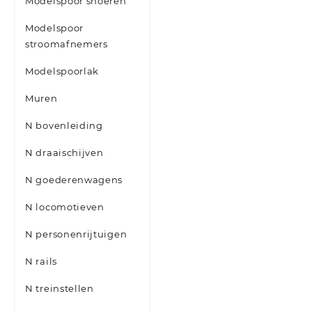
Modelspoor snoeren
Modelspoor
stroomafnemers
Modelspoorlak
Muren
N bovenleiding
N draaischijven
N goederenwagens
N locomotieven
N personenrijtuigen
N rails
N treinstellen