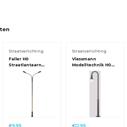
cten
Straatverlichting
Straatverlichting
Faller H0
Viessmann
Straatlantaarn
Modelltechnik H0
Dubbel Kant-en-
Gebogen
klaar model 180201 1
straatlantaarn Enkel
stuk(s)
Kant-en-klaar model
6140 1 stuk(s)
€
9.99
€
12.99