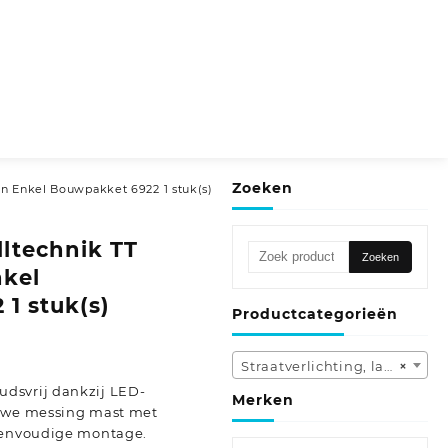
Zoeken
rn Enkel Bouwpakket 6922 1 stuk(s)
ltechnik TT
Zoeken
Zoeken
naar:
nkel
1 stuk(s)
Productcategorieën
Straatverlichting, lampen (146)
×
dsvrij dankzij LED-
Merken
ouwe messing mast met
 eenvoudige montage.