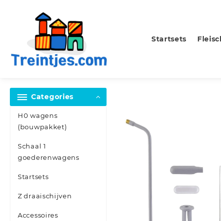
Skip
to
content
Startsets
Fleis
Categories
H0 wagens
(bouwpakket)
Schaal 1
goederenwagens
Startsets
Z draaischijven
Accessoires