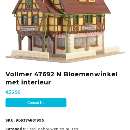
Vollmer 47692 N Bloemenwinkel
met interieur
€
36.99
Conrad NL
SKU:
9b6374681995
Categorie:
Stad, gebouwen en huizen