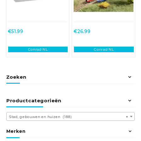
€
51.99
€
26.99
Conrad NL
Conrad NL
Zoeken
Productcategorieën
Stad, gebouwen en huizen (188)
×
Merken