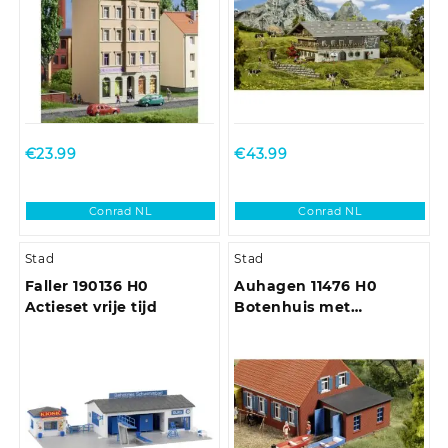
€
23.99
€
43.99
Conrad NL
Conrad NL
Stad
Stad
Faller 190136 H0
Auhagen 11476 H0
Actieset vrije tijd
Botenhuis met
slipinstallatie