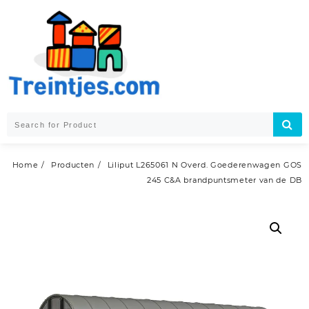
Skip
to
content
Home
Producten
Liliput L265061 N Overd. Goederenwagen GOS
245 C&A brandpuntsmeter van de DB