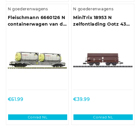
N goederenwagens
N goederenwagens
Fleischmann 6660126 N
MiniTrix 18953 N
containerwagen van de
zelfontlading Ootz 43
AAE
van de DR
€
61.99
€
39.99
Conrad NL
Conrad NL