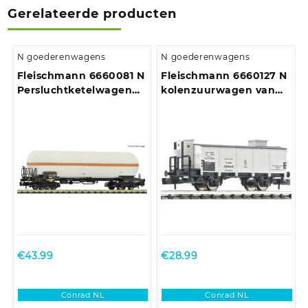
Gerelateerde producten
N goederenwagens
N goederenwagens
Fleischmann 6660081 N
Fleischmann 6660127 N
Persluchtketelwagen
kolenzuurwagen van
Zags van de DB
de DRG
€
43.99
€
28.99
Conrad NL
Conrad NL