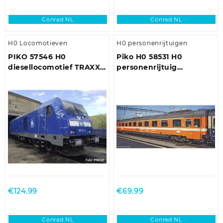
Conrad NL
Conrad NL
H0 Locomotieven
H0 personenrijtuigen
PIKO 57546 H0
Piko H0 58531 H0
diesellocomotief TRAXX
personenrijtuig
Press VI.
Eurofima van de SBB
€
124.99
€
69.99
Conrad NL
Conrad NL