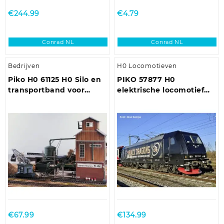
€
244.99
€
4.79
Conrad NL
Conrad NL
Bedrijven
H0 Locomotieven
Piko H0 61125 H0 Silo en
PIKO 57877 H0
transportband voor
elektrische locomotief
zandoverslag
185 329 Black Dragons
VI.
€
67.99
€
134.99