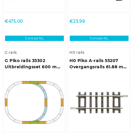
€
475.00
€
23.99
Conrad NL
Conrad NL
G rails
H0 rails
G Piko rails 35302
H0 Piko A-rails 55207
Uitbreidingsset 600 mm
Overgangsrails 61.88 mm
600 mm 1 set(s)
2 stuk(s)