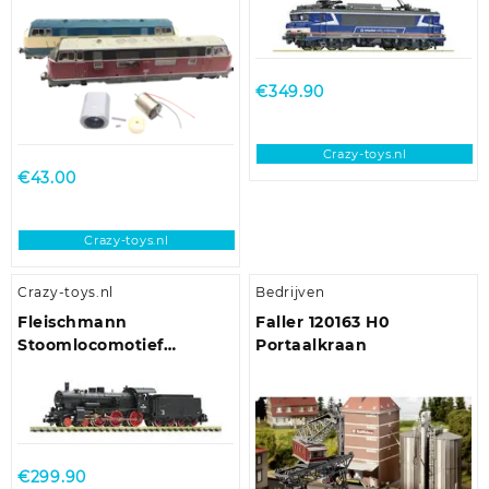
110, BR 111, BR 112, BR 118,
DCC/SOUND
u.a.
€
349.90
Crazy-toys.nl
€
43.00
Crazy-toys.nl
Crazy-toys.nl
Bedrijven
Fleischmann
Faller 120163 H0
Stoomlocomotief
Portaalkraan
638.1809, ÖBB DCC
DIGITAAL
€
299.90