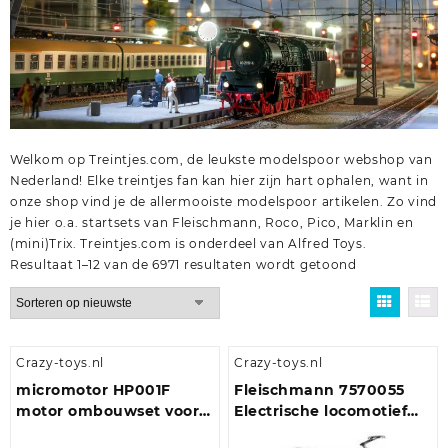
Welkom op Treintjes.com, de leukste modelspoor webshop van
Nederland! Elke treintjes fan kan hier zijn hart ophalen, want in
onze shop vind je de allermooiste modelspoor artikelen. Zo vind
je hier o.a.
startsets
van
Fleischmann
,
Roco
,
Pico
,
Marklin
en
(mini)Trix
. Treintjes.com is onderdeel van
Alfred Toys
.
Gesorteerd
Resultaat 1–12 van de 6971 resultaten wordt getoond
op
nieuwste
Crazy-toys.nl
Crazy-toys.nl
micromotor HP001F
Fleischmann 7570055
motor ombouwset voor
Electrische locomotief
Piko BR 101, BR 103, BR
7178 van VolkerRail