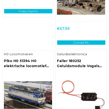
Crazy-toys.nl
€
67.99
Conrad NL
H0 Locomotieven
Geluidselektronica
Piko H0 51394 H0
Faller 180252
elektrische locomotief
Geluidsmodule Vogels
BR 340 van de CD
Kant-en-klare module