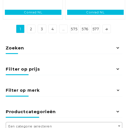
Conrad NL
Conrad NL
→
1
2
3
4
…
575
576
577
Zoeken
Filter op prijs
Filter op merk
Productcategorieën
Een categorie selecteren