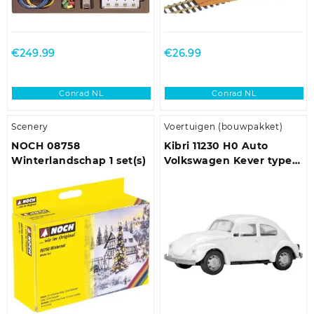
€
249.99
€
26.99
Conrad NL
Conrad NL
Scenery
Voertuigen (bouwpakket)
NOCH 08758
Kibri 11230 H0 Auto
Winterlandschap 1 set(s)
Volkswagen Kever type
11, 1302