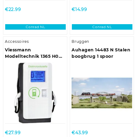
€
22.99
€
14.99
Conrad NL
Conrad NL
Accessoires
Bruggen
Viessmann
Auhagen 14483 N Stalen
Modelltechnik 1365 H0
boogbrug 1 spoor
elektrische laadzuil met
LED-verlichting Kant-en-
klaar model
€
27.99
€
43.99