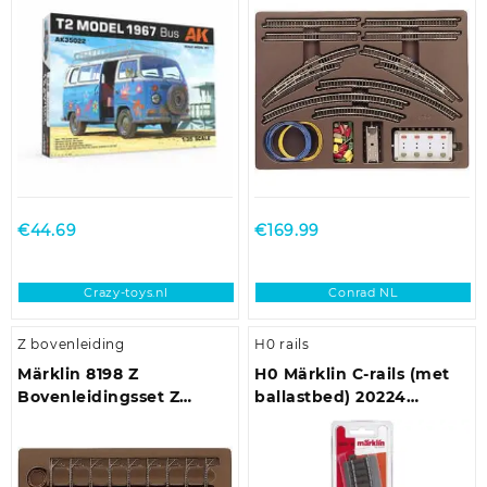
€
44.69
€
169.99
Crazy-toys.nl
Conrad NL
Z bovenleiding
H0 rails
Märklin 8198 Z
H0 Märklin C-rails (met
Bovenleidingsset Z
ballastbed) 20224
Märklin miniclub rails 1
Gebogen rails 1 stuk(s)
stuk(s)