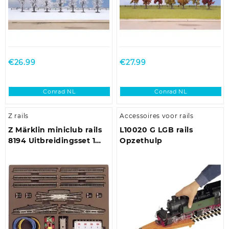
€
26.99
€
27.99
Conrad NL
Conrad NL
Z rails
Accessoires voor rails
Z Märklin miniclub rails
L10020 G LGB rails
8194 Uitbreidingsset 1
Opzethulp
stuk(s)