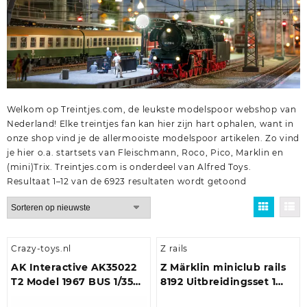
Welkom op Treintjes.com, de leukste modelspoor webshop van
Nederland! Elke treintjes fan kan hier zijn hart ophalen, want in
onze shop vind je de allermooiste modelspoor artikelen. Zo vind
je hier o.a.
startsets
van
Fleischmann
,
Roco
,
Pico
,
Marklin
en
(mini)Trix
. Treintjes.com is onderdeel van
Alfred Toys
.
Gesorteerd
Resultaat 1–12 van de 6923 resultaten wordt getoond
op
nieuwste
Crazy-toys.nl
Z rails
AK Interactive AK35022
Z Märklin miniclub rails
T2 Model 1967 BUS 1/35
8192 Uitbreidingsset 1
scale Schaal 1:35
stuk(s)