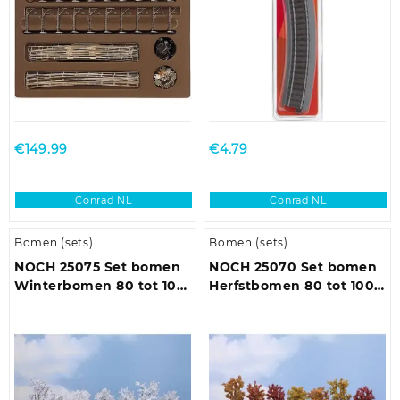
€
149.99
€
4.79
Conrad NL
Conrad NL
Bomen (sets)
Bomen (sets)
NOCH 25075 Set bomen
NOCH 25070 Set bomen
Winterbomen 80 tot 100
Herfstbomen 80 tot 100
mm Sneeuwwit 7 stuk(s)
mm Herfst 7 stuk(s)