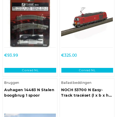
Elektrisch, Links 30 ° 195
mm, 220 mm 1 stuk(s)
€
93.99
€
325.00
Conrad NL
Conrad NL
Bruggen
Ballastbeddingen
Auhagen 14483 N Stalen
NOCH 53700 N Easy-
boogbrug 1 spoor
Track tracéset (l x b x h)
1100 x 640 x 100 mm