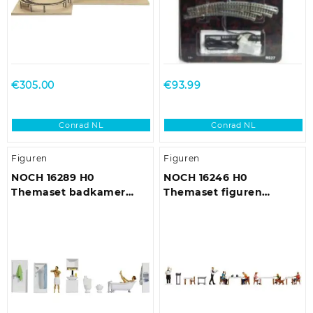
€
305.00
€
93.99
Conrad NL
Conrad NL
Figuren
Figuren
NOCH 16289 H0
NOCH 16246 H0
Themaset badkamer
Themaset figuren
figuren Kant-en-klaar
restaurant figuren
model
Geverfd