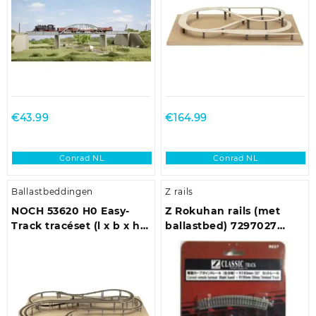
€
43.99
€
164.99
Conrad NL
Conrad NL
Ballastbeddingen
Z rails
NOCH 53620 H0 Easy-
Z Rokuhan rails (met
Track tracéset (l x b x h)
ballastbed) 7297027
2190 x 1600 x 165 mm
Gebogen wissel,
Elektrisch, Rechts 30 °
195 mm, 220 mm 1
stuk(s)