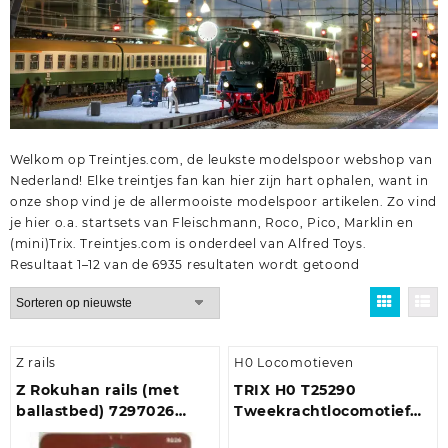
Welkom op Treintjes.com, de leukste modelspoor webshop van
Nederland! Elke treintjes fan kan hier zijn hart ophalen, want in
onze shop vind je de allermooiste modelspoor artikelen. Zo vind
je hier o.a.
startsets
van
Fleischmann
,
Roco
,
Pico
,
Marklin
en
(mini)Trix
. Treintjes.com is onderdeel van
Alfred Toys
.
Gesorteerd
Resultaat 1–12 van de 6935 resultaten wordt getoond
op
nieuwste
Z rails
H0 Locomotieven
Z Rokuhan rails (met
TRIX H0 T25290
ballastbed) 7297026
Tweekrachtlocomotief
Gebogen wissel,
serie 249