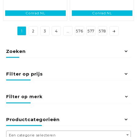
Conrad NL
Conrad NL
→
1
2
3
4
…
576
577
578
Zoeken
Filter op prijs
Filter op merk
Productcategorieën
Een categorie selecteren