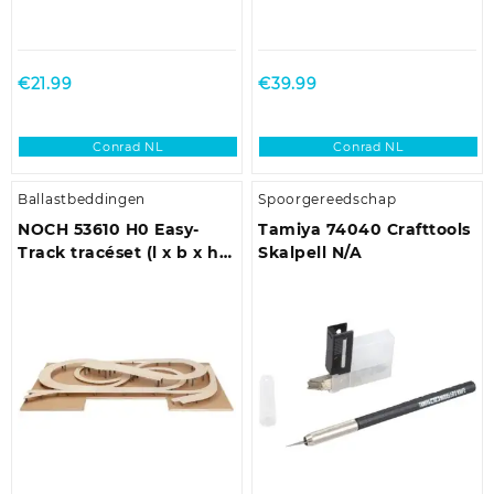
€
21.99
€
39.99
Conrad NL
Conrad NL
Ballastbeddingen
Spoorgereedschap
NOCH 53610 H0 Easy-
Tamiya 74040 Crafttools
Track tracéset (l x b x h)
Skalpell N/A
2430 x 1480 x 138 mm