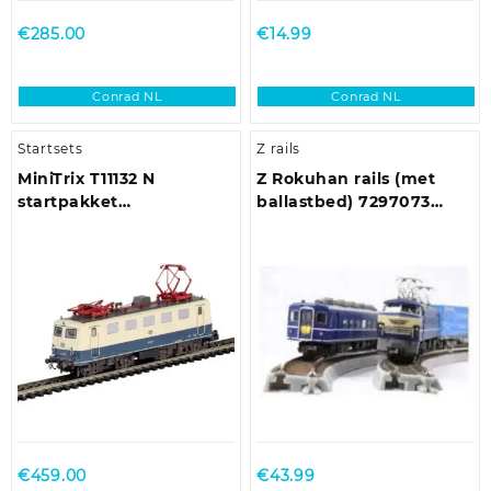
€
285.00
€
14.99
Conrad NL
Conrad NL
Startsets
Z rails
MiniTrix T11132 N
Z Rokuhan rails (met
startpakket
ballastbed) 7297073
personenrijtrein
Gebogen rails, Verhoogd
30 ° 245 mm 6 stuk(s)
€
459.00
€
43.99